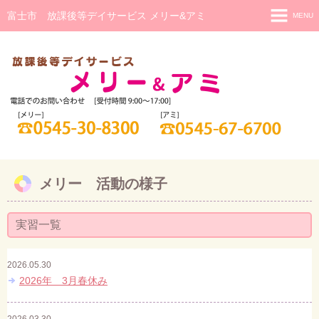
富士市 放課後等デイサービス メリー&アミ
MENU
メリー
メリー 活動の様子
アミ(重症心身障害児)
アミ 活動の様子
日中一時支援
メリー 活動の様子
研修・相談
ご利用までの流れ
実習一覧
スタッフ紹介
2026.05.30
2026年 3月春休み