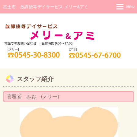
富士市 放課後等デイサービス メリー&アミ
MENU
メリー
メリー 活動の様子
アミ(重症心身障害児)
アミ 活動の様子
日中一時支援
スタッフ紹介
研修・相談
ご利用までの流れ
管理者 みお (メリー）
スタッフ紹介