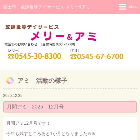
富士市 放課後等デイサービス メリー&アミ
MENU
メリー
メリー 活動の様子
アミ(重症心身障害児)
アミ 活動の様子
日中一時支援
アミ 活動の様子
研修・相談
ご利用までの流れ
2025.12.25
スタッフ紹介
月間アミ 2025 12月号
月間アミ12月号です！
今年も残すところあと1か月となりました☃️❄️