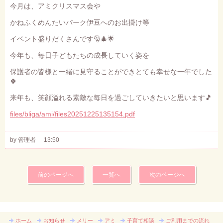
今月は、アミクリスマス会や
かねふくめんたいパーク伊豆へのお出掛け等
イベント盛りだくさんです🎅🎄🌟
今年も、毎日子どもたちの成長していく姿を
保護者の皆様と一緒に見守ることができとても幸せな一年でした
🍀
来年も、笑顔溢れる素敵な毎日を過ごしていきたいと思います🎵
files/bliga/ami/files20251225135154.pdf
by 管理者
13:50
前のページへ
一覧へ
次のページへ
ホーム
お知らせ
メリー
アミ
子育て相談
ご利用までの流れ