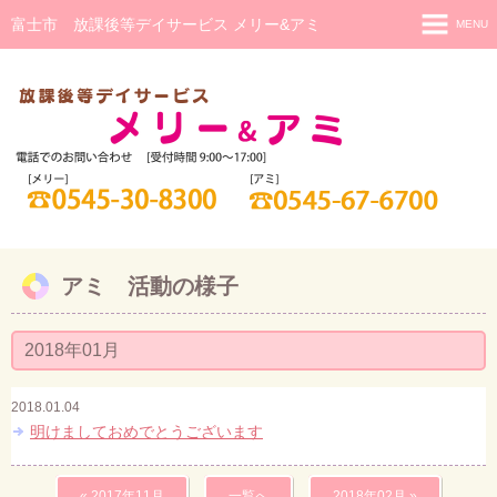
富士市 放課後等デイサービス メリー&アミ
MENU
メリー
メリー 活動の様子
アミ(重症心身障害児)
アミ 活動の様子
日中一時支援
アミ 活動の様子
研修・相談
ご利用までの流れ
2018年01月
スタッフ紹介
2018.01.04
明けましておめでとうございます
« 2017年11月
一覧へ
2018年02月 »