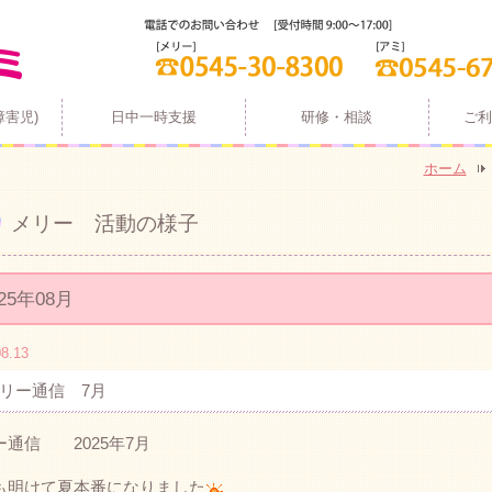
障害児)
日中一時支援
研修・相談
ご利
ホーム
メリー 活動の様子
025年08月
8.13
リー通信 7月
ー通信 2025年7月
も明けて夏本番になりました