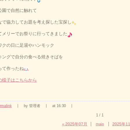
公園で自然に触れて
なで協力してお題を考え探した宝探し
てメリーでお祭りに行ってきました
ワクの日に足湯やハンモック
キングで自分の食べる焼きそばを
って作ったね
の様子はこちらから
rmalink
by 管理者
at 16:30
1 / 1
2025年07月
2025年1
«
main