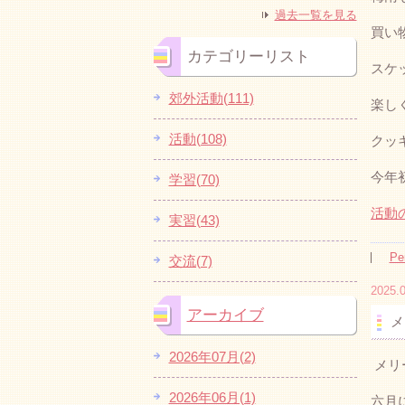
過去一覧を見る
買い
カテゴリーリスト
スケ
郊外活動(111)
楽し
活動(108)
クッ
今年
学習(70)
活動
実習(43)
Pe
交流(7)
2025.0
アーカイブ
メ
2026年07月(2)
メリ
2026年06月(1)
六月