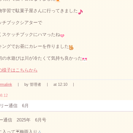
物学習で駄菓子屋さんに行ってきました
ッチブックシアターで
くスケッチブックにハマったね
キングでお昼にカレーを作りました
初の水遊びは川が冷たくて気持ち良かった
の様子はこちらから
rmalink
by 管理者
at 12:10
8.12
リー通信 6月
ー通信 2025年 6月号
に入って☔梅雨入り