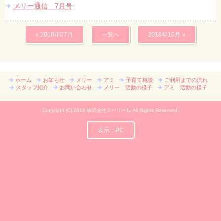
メリー通信 7月号
« 2018年07月
一覧へ
2018年10月 »
ホーム
お知らせ
メリー
アミ
子育て相談
ご利用までの流れ
スタッフ紹介
お問い合わせ
メリー 活動の様子
アミ 活動の様子
Copyright (C) 2016 株式会社スーリール All Rights Reserved.
表示：PC