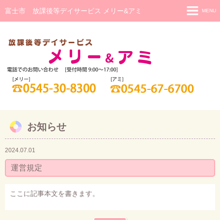
富士市 放課後等デイサービス メリー&アミ
MENU
メリー
メリー 活動の様子
アミ(重症心身障害児)
アミ 活動の様子
日中一時支援
お知らせ
研修・相談
ご利用までの流れ
2024.07.01
スタッフ紹介
運営規定
ここに記事本文を書きます。